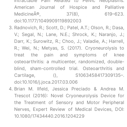
Intractable Pain Related to Pelvic Neoplasms.
American Journal of Hospice and Palliative
MedicineÂ®, 37(8), 619–623.
doi:10.1177/1049909119892003
Radnovich, R.; Scott, D.; Patel, A.T.; Olson, R.; Dasa,
V.; Segal, N.; Lane, N.E.; Shrock, K.; Naranjo, J.;
Darr, K.; Surowitz, R.; Choo, J.; Valadie, A.; Harrell,
R.; Wei, N.; Metyas, S. (2017). Cryoneurolysis to
treat the pain and symptoms of knee
osteoarthritis: a multicenter, randomized, double-
blind, sham-controlled trial. Osteoarthritis and
Cartilage, (), S1063458417309135–.
doi:10.1016/j.joca.2017.03.006
Brian M. Ilfeld, Jessica Preciado & Andrea M.
Trescot (2016): Novel Cryoneurolysis Device for
the Treatment of Sensory and Motor Peripheral
Nerves, Expert Review of Medical Devices, DOI:
10.1080/17434440.2016.1204229