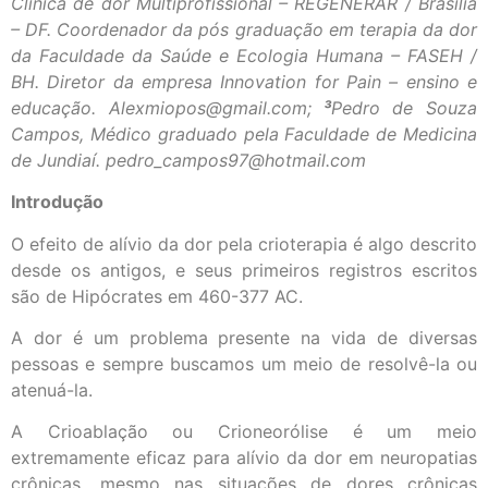
Clinica de dor Multiprofissional – REGENERAR / Brasília
– DF. Coordenador da pós graduação em terapia da dor
da Faculdade da Saúde e Ecologia Humana – FASEH /
BH. Diretor da empresa Innovation for Pain – ensino e
educação. Alexmiopos@gmail.com;
³
Pedro de Souza
Campos, Médico graduado pela Faculdade de Medicina
de Jundiaí. pedro_campos97@hotmail.com
Introdução
O efeito de alívio da dor pela crioterapia é algo descrito
desde os antigos, e seus primeiros registros escritos
são de Hipócrates em 460-377 AC.
A dor é um problema presente na vida de diversas
pessoas e sempre buscamos um meio de resolvê-la ou
atenuá-la.
A Crioablação ou Crioneorólise é um meio
extremamente eficaz para alívio da dor em neuropatias
crônicas, mesmo nas situações de dores crônicas