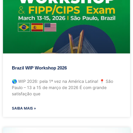
Brazil WIP Workshop 2026
🌎 WIP 2026: pela 1ª vez na América Latina! 📍 São
Paulo – 13 a 15 de março de 2026 É com grande
satisfação que
SAIBA MAIS »